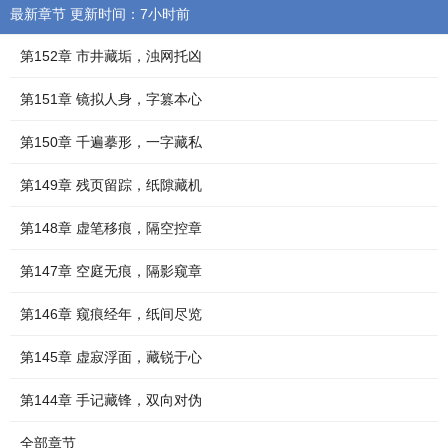
最新章节 更新时间：7小时前
第152章 市井藏垢，浊网托凶
第151章 镜拟人身，字篡本心
第150章 千遍摹形，一字藏私
第149章 残页留踪，纸隙藏机
第148章 虚笔移痕，隔空控章
第147章 空庭无痕，隔影窥章
第146章 窥痕经年，纸间尽览
第145章 虚寂浮面，藏锐于心
第144章 手记藏锋，双向对伪
全部章节