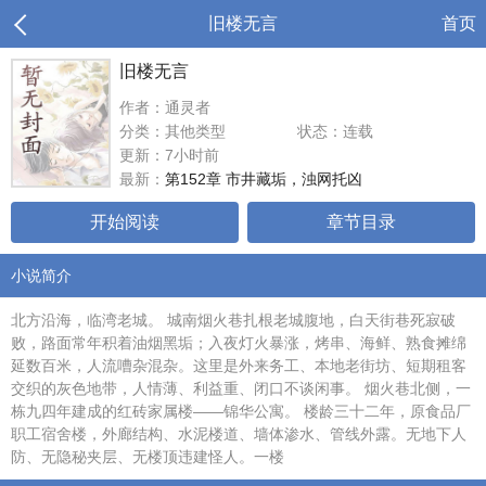
旧楼无言
首页
旧楼无言
作者：通灵者
分类：其他类型
状态：连载
更新：7小时前
最新：
第152章 市井藏垢，浊网托凶
开始阅读
章节目录
小说简介
北方沿海，临湾老城。 城南烟火巷扎根老城腹地，白天街巷死寂破
败，路面常年积着油烟黑垢；入夜灯火暴涨，烤串、海鲜、熟食摊绵
延数百米，人流嘈杂混杂。这里是外来务工、本地老街坊、短期租客
交织的灰色地带，人情薄、利益重、闭口不谈闲事。 烟火巷北侧，一
栋九四年建成的红砖家属楼——锦华公寓。 楼龄三十二年，原食品厂
职工宿舍楼，外廊结构、水泥楼道、墙体渗水、管线外露。无地下人
防、无隐秘夹层、无楼顶违建怪人。一楼