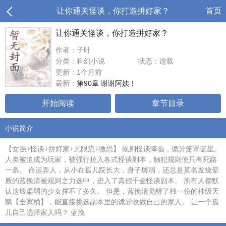
让你通关怪谈，你打造拼好家？
首页
让你通关怪谈，你打造拼好家？
作者：子叶
分类：科幻小说
状态：连载
更新：1个月前
最新：
第90章 谢谢阿姨！
开始阅读
章节目录
小说简介
【女强+怪谈+拼好家+无限流+微恐】 规则怪谈降临，诡异笼罩蓝星。
人类被迫成为玩家，被强行拉入各式怪谈副本，触犯规则便只有死路
一条。 命运弄人，从小在孤儿院长大，身子孱弱，还总是莫名发烧晕
厥的蓝挽清被规则之力选中，进入了真假千金怪谈副本。 所有人都默
认这般柔弱的少女撑不了多久。 但是，蓝挽清觉醒了独一份的神级天
赋【全家桶】，能直接挑选副本里的诡异收做自己的家人。 让一个孤
儿自己选择家人吗？ 蓝挽