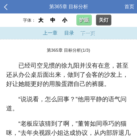
第365章 目标分析
首页
大
中
小
护眼
关灯
字体：
上一章
目录
下一页
第365章 目标分析(1/3)
已经司空见惯的徐九阳并没有在意，甚至
还从办公桌后面出来，做到了会客的沙发上，
好让她能更好的用脸蛋蹭自己的裤腿。
“说说看，怎么回事？”他用平静的语气问
道。
“老板应该猜到了啊，”董箐如同乖巧的猫
咪，“去年央视跟小姐达成协议，从内部辞退几