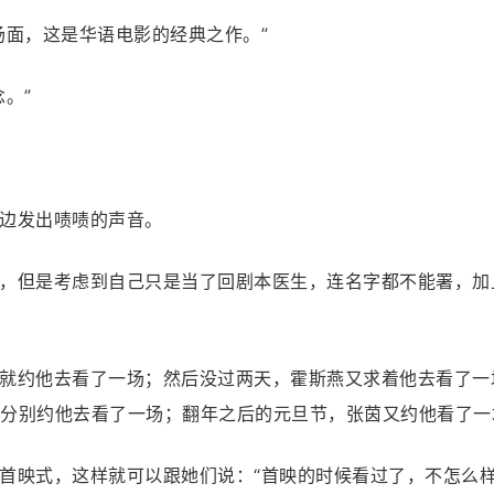
场面，这是华语电影的经典之作。”
。”
边发出啧啧的声音。
，但是考虑到自己只是当了回剧本医生，连名字都不能署，加
就约他去看了一场；然后没过两天，霍斯燕又求着他去看了一
分别约他去看了一场；翻年之后的元旦节，张茵又约他看了一
首映式，这样就可以跟她们说：“首映的时候看过了，不怎么样