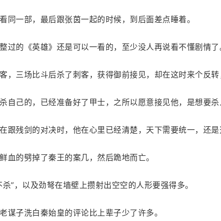
看同一部，最后跟张茵一起的时候，到后面差点睡着。
整过的《英雄》还是可以一看的，至少没人再说看不懂剧情了
客，三场比斗后杀了刺客，获得御前接见，却在这时来个反转
杀自己的，已经准备好了甲士，之所以愿意接见他，是想要杀
在跟残剑的对决时，他在心里已经清楚，天下需要统一，还是
鲜血的劈掉了秦王的案几，然后跪地而亡。
不杀”，以及劲弩在墙壁上攒射出空空的人形要强得多。
老谋子洗白秦始皇的评论比上辈子少了许多。