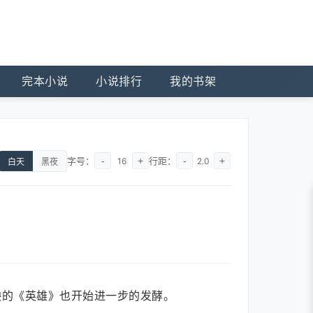
完本小说
小说排行
我的书架
字号：
-
+
行距：
-
+
16
2.0
白天
黑夜
映的《英雄》也开始进一步的发酵。