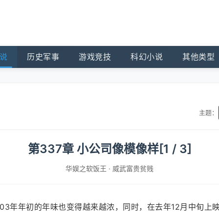
说
历史军事
游戏竞技
科幻小说
其他类型
主题：
第337章 小公司像模像样[1 / 3]
华娱之软饭王
·
威武富贵贫贱
03年年初的年味也变得越来越浓，同时，在去年12月中旬上