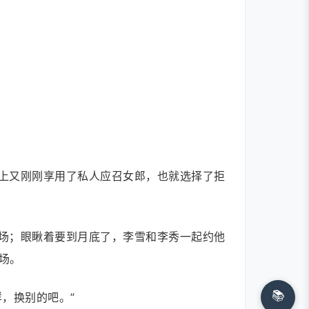
上又刚刚享用了私人应召女郎，也就选择了拒
场；眼瞅着要到月底了，李雪和李秀一起约他
场。
📚
，换别的吧。”