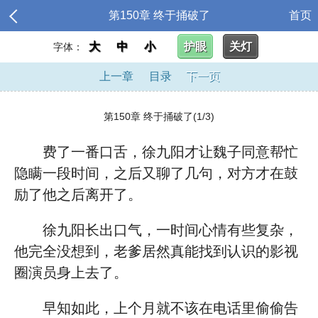
第150章 终于捅破了
首页
大
中
小
护眼
关灯
字体：
上一章
目录
下一页
第150章 终于捅破了(1/3)
费了一番口舌，徐九阳才让魏子同意帮忙
隐瞒一段时间，之后又聊了几句，对方才在鼓
励了他之后离开了。
徐九阳长出口气，一时间心情有些复杂，
他完全没想到，老爹居然真能找到认识的影视
圈演员身上去了。
早知如此，上个月就不该在电话里偷偷告