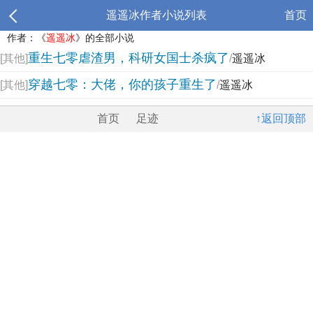
遥遥冰作者小说列表
首页
作者：《
遥遥冰
》的全部小说
重生七零虐渣男，科研女国士杀疯了
[其他]
/
遥遥冰
穿越七零：大佬，你的孩子重生了
[其他]
/
遥遥冰
首页
足迹
↑返回顶部