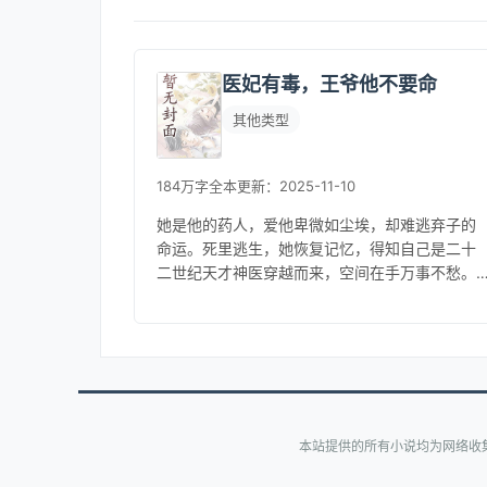
医妃有毒，王爷他不要命
其他类型
184万字
全本
更新：2025-11-10
她是他的药人，爱他卑微如尘埃，却难逃弃子的
命运。死里逃生，她恢复记忆，得知自己是二十
二世纪天才神医穿越而来，空间在手万事不愁。
虐着小渣渣，搞点小事业……步步为营，占尽先
机，她忙的热火朝天，怎么还是没有...
本站提供的所有小说均为网络收