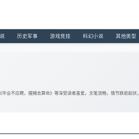
说
历史军事
游戏竞技
科幻小说
其他类型
《毕业不应聘，摆摊去算命》等深受读者喜爱。文笔流畅，情节跌宕起伏