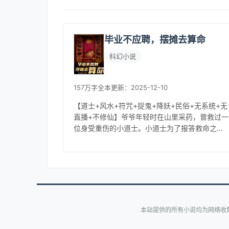
毕业不应聘，摆摊去算命
科幻小说
157万字
全本
更新：2025-12-10
【道士+风水+符咒+捉鬼+降妖+民俗+无系统+无
直播+不修仙】爷爷年轻时在山里采药，曾救过一
位身受重伤的小道士。小道士为了报答救命之
恩，点了一处金鸡抱蛋的风水宝地，让爷爷在那
里修建祖宅。祖宅建好之后，...
本站提供的所有小说均为网络收